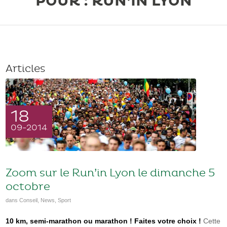
POUR : RUN’IN LYON
Articles
18
09-2014
Zoom sur le Run’in Lyon le dimanche 5
octobre
dans
Conseil
,
News
,
Sport
10 km, semi-marathon ou marathon ! Faites votre choix !
Cette